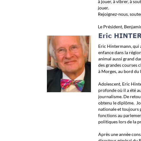
à jouer, à vibrer, à so
jouer.
Rejoignez-nous, soute
Le Président, Benjami
Eric HINTER
Eric Hintermann, qui a
enfance dans la régio
animal aussi grand dan
des grandes courses cl
à Morges, au bord du l
Adolescent, Eric Hint
profonde où il a été au
journalisme. De retour 
obtenu le diplôme. Jo
nationale et toujours p
fonctions au parlement
politiques lors de la
Après une année consac
directeur général du 