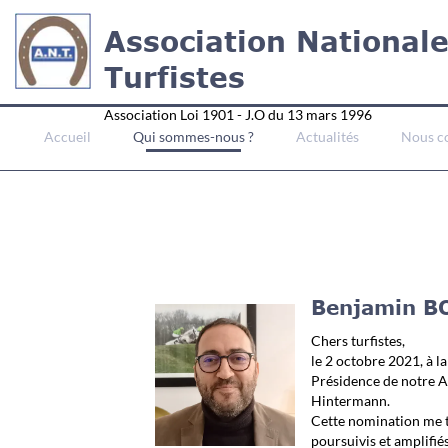
Association National
Turfistes
Association Loi 1901 - J.O du 13 mars 1996
Accueil
Qui sommes-nous ?
Actualités
Nous c
Benjamin BO
Chers turfistes,
le 2 octobre 2021, à la
Présidence de notre As
Hintermann.
Cette nomination me te
poursuivis et amplifiés