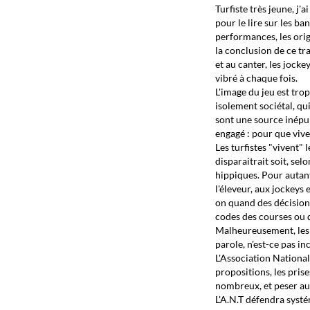
Turfiste très jeune, j
pour le lire sur les ban
performances, les origi
la conclusion de ce tra
et au canter, les jockey
vibré à chaque fois.
L'image du jeu est trop
isolement sociétal, qui
sont une source inépui
engagé : pour que vive
Les turfistes "vivent" 
disparaitrait soit, sel
hippiques. Pour autant
l'éleveur, aux jockeys 
on quand des décisions 
codes des courses ou 
Malheureusement, les t
parole, n'est-ce pas i
L'Association Nationale
propositions, les prise
nombreux, et peser au 
L'A.N.T défendra systé